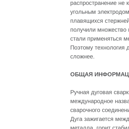
распространение не к
угольным электродом
плавящихся стержней
получили множество 
стали применяться м
Поэтому технология д
сложнее.
ОБЩАЯ ИНФОРМАЦ
Ручная дуговая сва
международное назв
сварочного соединен
Дуга зажигается меж
металла, горит стаб