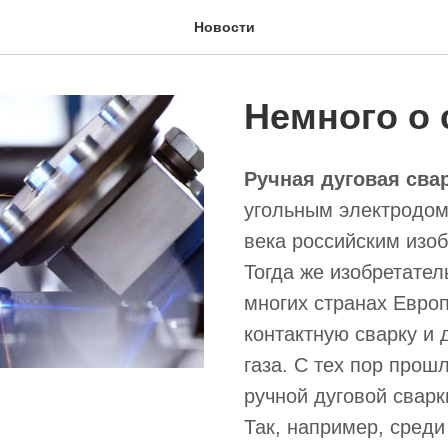
Новости
Немного о 
Ручная дуговая сва
угольным электродом
века российским изо
Тогда же изобретател
многих странах Евро
контактную сварку и 
газа. С тех пор прош
ручной дуговой свар
Так, например, сред