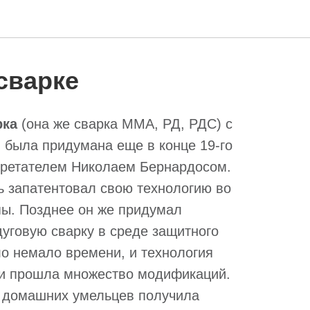
сварке
рка
(она же сварка MMA, РД, РДС) с
 была придумана еще в конце 19-го
бретателем Николаем Бернардосом.
ь запатентовал свою технологию во
пы. Позднее он же придумал
дуговую сварку в среде защитного
ло немало времени, и технология
ки прошла множество модификаций.
и домашних умельцев получила