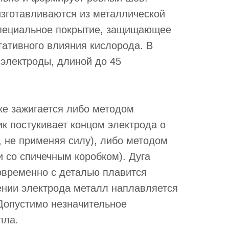
зготавливаются из металлической
специальное покрытие, защищающее
гативного влияния кислорода. В
 электроды, длиной до 45
ке зажигается либо методом
к постукивает концом электрода о
, не применяя силу), либо методом
и со спичечным коробком). Дуга
овременно с деталью плавится
ении электрода металл наплавляется
Допустимо незначительное
лла.